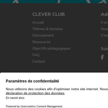
CLEVER CLUB
Ad
Accueil
À p
Thèmes & histoires
Nous
Déroulement
S’in
Ressources
Sui
Objectifs pédagogiques
FAQ
Contact