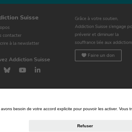
diction Suisse
Grâce à votre soutien,
Addiction Suisse s’engage p
ropos
prévenir et diminuer la
 contacter
souffrance liée aux addiction
scrire à la newsletter
Faire un don
vez Addiction Suisse
Protection des données
|
Gestion des cookies