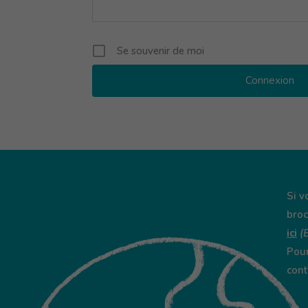
Se souvenir de moi
Si v
broc
ici
(
Pour
cont