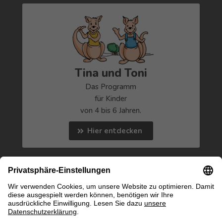
Tina und Toni
Das Programm
für Kinder
von 4 bis 6 Jahren.
Hier entdecken